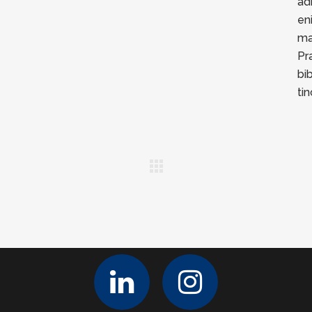
ad
en
ma
Pr
bi
ti