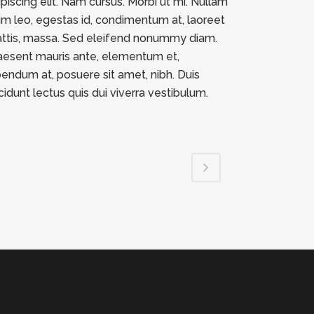
ipiscing elit. Nam cursus. Morbi ut mi. Nullam
im leo, egestas id, condimentum at, laoreet
ttis, massa. Sed eleifend nonummy diam.
aesent mauris ante, elementum et,
bendum at, posuere sit amet, nibh. Duis
ncidunt lectus quis dui viverra vestibulum.